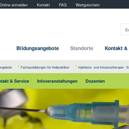
Online anmelden
Kontakt
FAQ
Wertgutschein
Bildungsangebote
Standorte
Kontakt &
angebote
Fachausbildungen für Heilpraktiker
Injektions- und Infusionstherapie - 
takt & Service
Infoveranstaltungen
Dozenten