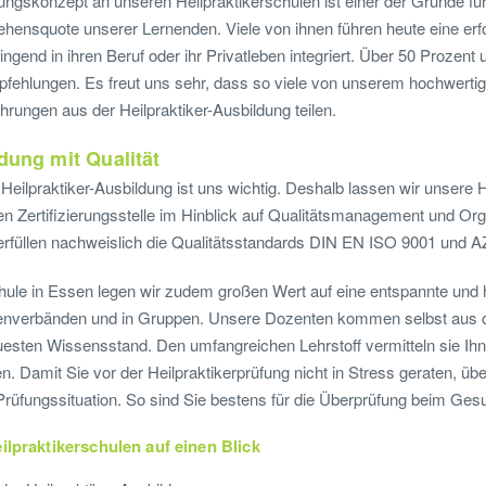
gskonzept an unseren Heilpraktikerschulen ist einer der Gründe für
ehensquote unserer Lernenden. Viele von ihnen führen heute eine erf
ngend in ihren Beruf oder ihr Privatleben integriert. Über 50 Prozent
hlungen. Es freut uns sehr, dass so viele von unserem hochwertig
ahrungen aus der Heilpraktiker-Ausbildung teilen.
dung mit Qualität
 Heilpraktiker-Ausbildung ist uns wichtig. Deshalb lassen wir unsere 
n Zertifizierungsstelle im Hinblick auf Qualitätsmanagement und Or
 erfüllen nachweislich die Qualitätsstandards DIN EN ISO 9001 und A
chule in Essen legen wir zudem großen Wert auf eine entspannte un
ssenverbänden und in Gruppen. Unsere Dozenten kommen selbst aus de
esten Wissensstand. Den umfangreichen Lehrstoff vermitteln sie Ihn
n. Damit Sie vor der Heilpraktikerprüfung nicht in Stress geraten, ü
Prüfungssituation. So sind Sie bestens für die Überprüfung beim Gesu
ilpraktikerschulen auf einen Blick