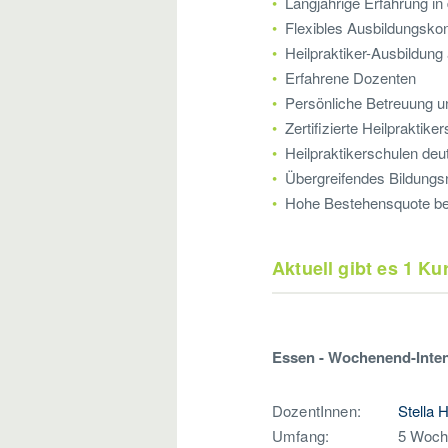
Langjährige Erfahrung in 
Flexibles Ausbildungsko
Heilpraktiker-Ausbildun
Erfahrene Dozenten
Persönliche Betreuung un
Zertifizierte Heilpraktike
Heilpraktikerschulen deu
Übergreifendes Bildungs
Hohe Bestehensquote bei
Aktuell gibt es 1 K
Essen - Wochenend-Inte
DozentInnen:
Stella 
Umfang:
5 Woch