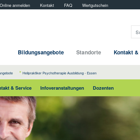
Online anmelden
Kontakt
FAQ
Wertgutschein
Bildungsangebote
Standorte
Kontakt &
angebote
Heilpraktiker Psychotherapie Ausbildung - Essen
takt & Service
Infoveranstaltungen
Dozenten