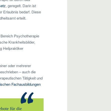
setz
, geregelt. Darin ist
r Erlaubnis bedarf. Diese
eitsamt erteilt.
Bereich Psychotherapie
sche Krankheitsbilder,
g Heilpraktiker
 einer oder mehrerer
geschrieben – auch die
erapeutischen Tätigkeit und
ischen Fachausbildungen
bote für die