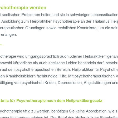
sychotherapie werden
seelischen Problemen helfen und sie in schwierigen Lebenssituation
n Ausbildung zum Heilpraktiker Psychotherapie an der Thalamus Heil
erapeutischen Grundlagen sowie rechtlichen Kenntnisse, um die sekto
 erlangen.
“
hotherapie wird umgangssprachlich auch „kleiner Heilpraktiker“ gen
r sowohl körperliche als auch seelische Leiden behandeln darf, beschr
lein auf den psychotherapeutischen Bereich. Heilpraktiker für Psychot
n Krankheitsbildern fachkundige Hilfe. Mit psychotherapeutischen Ve
wältigung von psychischen Krisen, Depressionen, Angststörungen u
ubnis für Psychotherapie nach dem Heilpraktikergesetz
ychotherapie tätig zu werden, benötigen Sie keine Approbation, wie si
apeuten vorgeschrieben ist. Der Beruf des Heilpraktikers Psychother