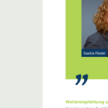
Saskia Riedel
Weiterempfehlung u