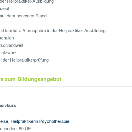
der Heilpraktiker-Ausbildung
nzept
g auf dem neuesten Stand
d familiäre Atmosphäre in der Heilpraktiker-Ausbildung
rschulen
tschlandweit
netzwerk
 der Heilpraktikerprüfung
urs zum Bildungsangebot
nsivkurs
Heise, Heilpraktikerin Psychotherapie
enenden, 80 UE