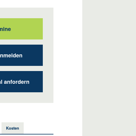
mine
anmelden
al anfordern
Kosten