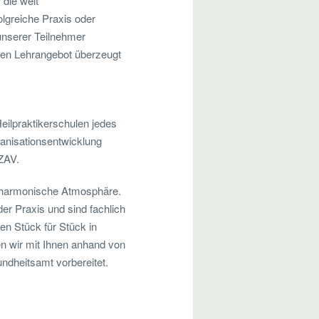
 die weit
olgreiche Praxis oder
 unserer Teilnehmer
en Lehrangebot überzeugt
Heilpraktikerschulen jedes
ganisationsentwicklung
ZAV.
d harmonische Atmosphäre.
r Praxis und sind fachlich
en Stück für Stück in
ben wir mit Ihnen anhand von
ndheitsamt vorbereitet.