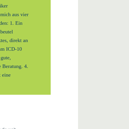
iker
mich aus vier
den: 1. Ein
dbeutel
es, direkt an
 am ICD-10
 gute,
e Beratung. 4.
 eine