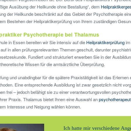
äßige Ausübung der Heilkunde ohne Bestallung“, dem
Heilpraktikerge
ung der Heilkunde beschränkt auf das Gebiet der Psychotherapie eine
hem Bestehen der Heilpraktikerprüfung von Ihrem zuständigen Gesundh
praktiker Psychotherapie bei Thalamus
ule in Essen bereiten wir Sie intensiv auf die
Heilpraktikerprüfung
im 
auf in allen prüfungsrelevanten Themen geschult, darunter psychiatri
esetzeskunde. Fundiert und strukturiert erwerben Sie in der Ausbildun
theoretische Wissen für die amtsärztliche Überprüfung.
ung und unabdingbar für die spätere Praxistätigkeit ist das Erlernen
hoden. Eine entsprechende Ausbildung ist zwar gesetzlich nicht vor
en frei – jedoch befähigt sie zu einer verantwortungsvollen psychoth
 Ihrer Praxis. Thalamus bietet Ihnen eine Auswahl an
psychotherapeut
chem Interesse und Neigung wählen können.
Ich hatte mir verschiedene Ange