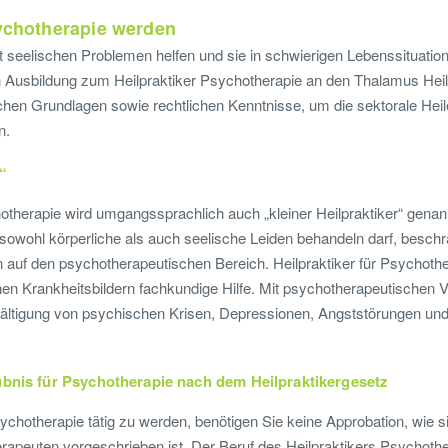
sychotherapie werden
seelischen Problemen helfen und sie in schwierigen Lebenssituation
n Ausbildung zum Heilpraktiker Psychotherapie an den Thalamus Hei
chen Grundlagen sowie rechtlichen Kenntnisse, um die sektorale Heil
n.
“
hotherapie wird umgangssprachlich auch „kleiner Heilpraktiker“ gen
r sowohl körperliche als auch seelische Leiden behandeln darf, beschr
lein auf den psychotherapeutischen Bereich. Heilpraktiker für Psychot
n Krankheitsbildern fachkundige Hilfe. Mit psychotherapeutischen Ve
wältigung von psychischen Krisen, Depressionen, Angststörungen u
ubnis für Psychotherapie nach dem Heilpraktikergesetz
ychotherapie tätig zu werden, benötigen Sie keine Approbation, wie si
apeuten vorgeschrieben ist. Der Beruf des Heilpraktikers Psychother