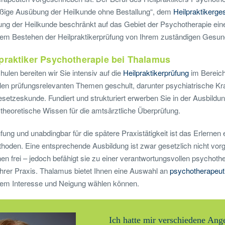
äßige Ausübung der Heilkunde ohne Bestallung“, dem
Heilpraktikerge
ung der Heilkunde beschränkt auf das Gebiet der Psychotherapie eine
hem Bestehen der Heilpraktikerprüfung von Ihrem zuständigen Gesundh
praktiker Psychotherapie bei Thalamus
ulen bereiten wir Sie intensiv auf die
Heilpraktikerprüfung
im Bereich
len prüfungsrelevanten Themen geschult, darunter psychiatrische Kra
esetzeskunde. Fundiert und strukturiert erwerben Sie in der Ausbildun
theoretische Wissen für die amtsärztliche Überprüfung.
ung und unabdingbar für die spätere Praxistätigkeit ist das Erlernen
hoden. Eine entsprechende Ausbildung ist zwar gesetzlich nicht vor
en frei – jedoch befähigt sie zu einer verantwortungsvollen psychoth
 Ihrer Praxis. Thalamus bietet Ihnen eine Auswahl an
psychotherapeut
chem Interesse und Neigung wählen können.
Ich hatte mir verschiedene Ange