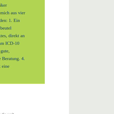
iker
mich aus vier
den: 1. Ein
dbeutel
es, direkt an
 am ICD-10
 gute,
e Beratung. 4.
 eine