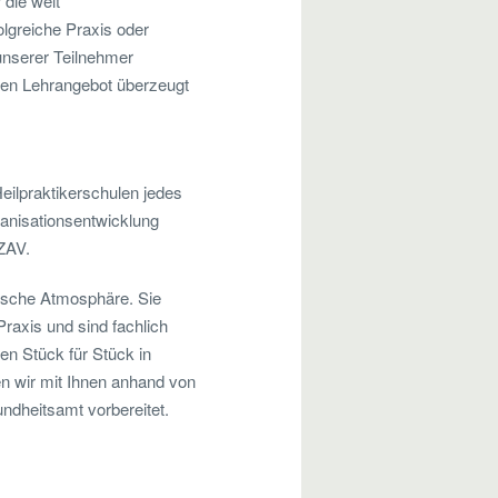
 die weit
olgreiche Praxis oder
 unserer Teilnehmer
en Lehrangebot überzeugt
Heilpraktikerschulen jedes
ganisationsentwicklung
ZAV.
ische Atmosphäre. Sie
raxis und sind fachlich
en Stück für Stück in
ben wir mit Ihnen anhand von
ndheitsamt vorbereitet.