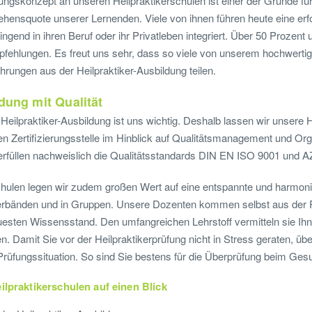
gskonzept an unseren Heilpraktikerschulen ist einer der Gründe für
ehensquote unserer Lernenden. Viele von ihnen führen heute eine erf
ngend in ihren Beruf oder ihr Privatleben integriert. Über 50 Prozent
hlungen. Es freut uns sehr, dass so viele von unserem hochwertig
ahrungen aus der Heilpraktiker-Ausbildung teilen.
dung mit Qualität
 Heilpraktiker-Ausbildung ist uns wichtig. Deshalb lassen wir unsere 
n Zertifizierungsstelle im Hinblick auf Qualitätsmanagement und Or
 erfüllen nachweislich die Qualitätsstandards DIN EN ISO 9001 und A
chulen legen wir zudem großen Wert auf eine entspannte und harmon
verbänden und in Gruppen. Unsere Dozenten kommen selbst aus der P
esten Wissensstand. Den umfangreichen Lehrstoff vermitteln sie Ihn
n. Damit Sie vor der Heilpraktikerprüfung nicht in Stress geraten, ü
Prüfungssituation. So sind Sie bestens für die Überprüfung beim Gesu
ilpraktikerschulen auf einen Blick