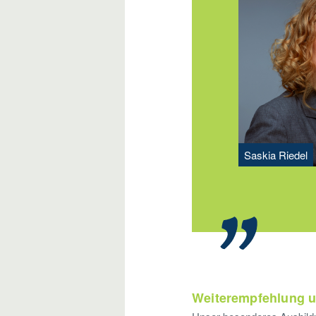
Saskia Riedel
Weiterempfehlung u