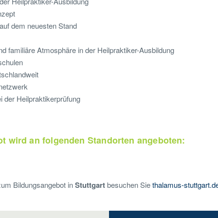
der Heilpraktiker-Ausbildung
nzept
g auf dem neuesten Stand
d familiäre Atmosphäre in der Heilpraktiker-Ausbildung
rschulen
tschlandweit
netzwerk
 der Heilpraktikerprüfung
t wird an folgenden Standorten angeboten:
 zum Bildungsangebot in
Stuttgart
besuchen Sie
thalamus-stuttgart.d