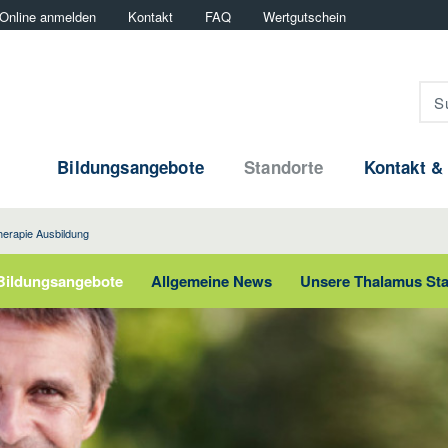
Online anmelden
Kontakt
FAQ
Wertgutschein
Bildungsangebote
Standorte
Kontakt &
herapie Ausbildung
Bildungsangebote
Allgemeine News
Unsere Thalamus St