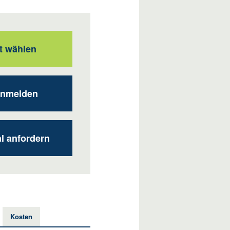
t wählen
anmelden
al anfordern
Kosten