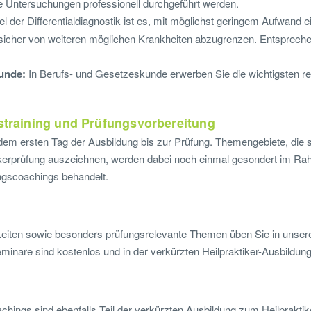
e Untersuchungen professionell durchgeführt werden.
el der Differentialdiagnostik ist es, mit möglichst geringem Aufwand 
icher von weiteren möglichen Krankheiten abzugrenzen. Entspreche
kunde:
In Berufs- und Gesetzeskunde erwerben Sie die wichtigsten re
istraining und Prüfungsvorbereitung
dem ersten Tag der Ausbildung bis zur Prüfung. Themengebiete, die 
tikerprüfung auszeichnen, werden dabei noch einmal gesondert im R
ngscoachings behandelt.
keiten sowie besonders prüfungsrelevante Themen üben Sie in unse
nare sind kostenlos und in der verkürzten Heilpraktiker-Ausbildung b
ings sind ebenfalls Teil der verkürzten Ausbildung zum Heilpraktik