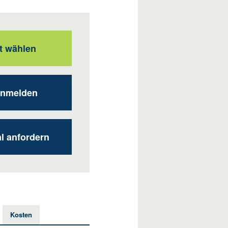
t wählen
anmelden
al anfordern
Kosten