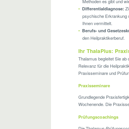
Methoden es gibt und wi
Differentialdiagnose:
Zi
psychische Erkrankung s
Ihnen vermittelt.
Berufs- und Gesetzes
den Heilpraktikerberuf.
Ihr ThalaPlus: Prax
Thalamus begleitet Sie ab 
Relevanz für die Heilprak
Praxisseminare und Prüfu
Praxisseminare
Grundlegende Praxisfertig
Wochenende. Die Praxissemi
Prüfungscoachings
Die Thalamus-Prüfungscoach