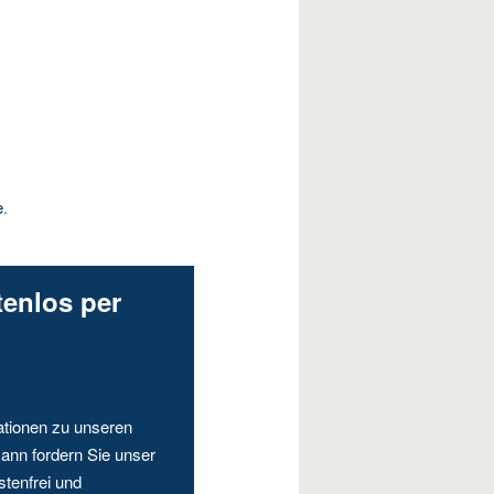
e
.
tenlos per
ationen zu unseren
ann fordern Sie unser
stenfrei und