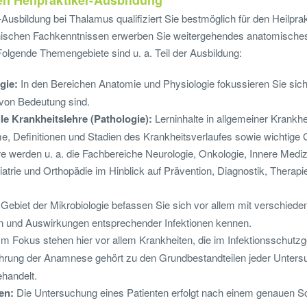
en Heilpraktiker-Ausbildung
-Ausbildung bei Thalamus qualifiziert Sie bestmöglich für den Heilpra
nischen Fachkenntnissen erwerben Sie weitergehendes anatomisches
olgende Themengebiete sind u. a. Teil der Ausbildung:
gie:
In den Bereichen Anatomie und Physiologie fokussieren Sie sich
 von Bedeutung sind.
le Krankheitslehre (Pathologie):
Lerninhalte in allgemeiner Krankhe
 Definitionen und Stadien des Krankheitsverlaufes sowie wichtige G
re werden u. a. die Fachbereiche Neurologie, Onkologie, Innere Mediz
trie und Orthopädie im Hinblick auf Prävention, Diagnostik, Therap
Gebiet der Mikrobiologie befassen Sie sich vor allem mit verschied
 und Auswirkungen entsprechender Infektionen kennen.
Im Fokus stehen hier vor allem Krankheiten, die im Infektionsschutzg
hrung der Anamnese gehört zu den Grundbestandteilen jeder Untersu
ehandelt.
en:
Die Untersuchung eines Patienten erfolgt nach einem genauen S