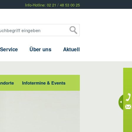
Info-Hotline: 02 21 / 48 53 00 25
 Service
Über uns
Aktuell
andorte
Infotermine & Events