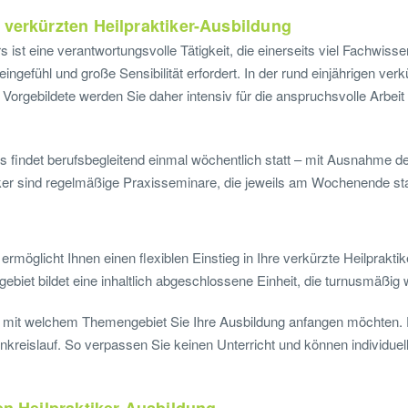
 verkürzten Heilpraktiker-Ausbildung
s ist eine verantwortungsvolle Tätigkeit, die einerseits viel Fachwiss
ngefühl und große Sensibilität erfordert. In der rund einjährigen verk
 Vorgebildete werden Sie daher intensiv für die anspruchsvolle Arbei
s findet berufsbegleitend einmal wöchentlich statt – mit Ausnahme der
ker sind regelmäßige Praxisseminare, die jeweils am Wochenende sta
rmöglicht Ihnen einen flexiblen Einstieg in Ihre verkürzte Heilprakti
biet bildet eine inhaltlich abgeschlossene Einheit, die turnusmäßig
 mit welchem Themengebiet Sie Ihre Ausbildung anfangen möchten. 
eislauf. So verpassen Sie keinen Unterricht und können individuel