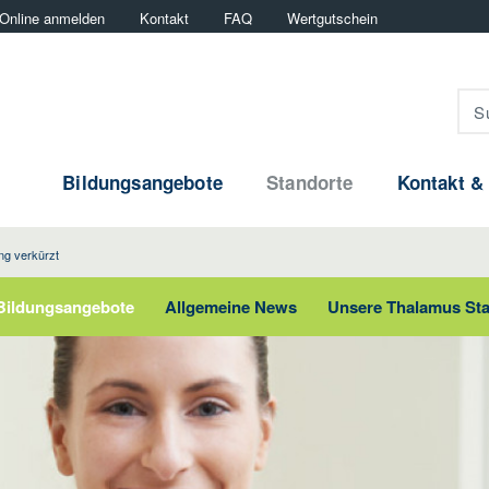
Online anmelden
Kontakt
FAQ
Wertgutschein
Bildungsangebote
Standorte
Kontakt &
ung verkürzt
Bildungsangebote
Allgemeine News
Unsere Thalamus St