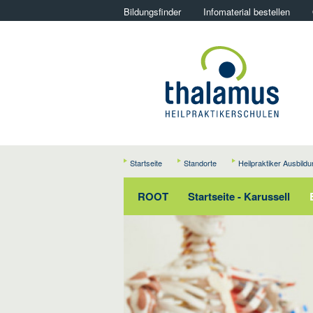
Bildungsfinder
Infomaterial bestellen
Startseite
Standorte
Heilpraktiker Ausbild
ROOT
Startseite - Karussell