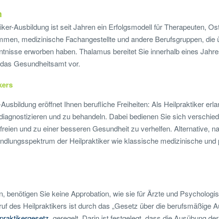
n
iker-Ausbildung ist seit Jahren ein Erfolgsmodell für Therapeuten, O
men, medizinische Fachangestellte und andere Berufsgruppen, die ü
nisse erworben haben. Thalamus bereitet Sie innerhalb eines Jahres
h das Gesundheitsamt vor.
kers
-Ausbildung eröffnet Ihnen berufliche Freiheiten: Als Heilpraktiker er
diagnostizieren und zu behandeln. Dabei bedienen Sie sich verschi
freien und zu einer besseren Gesundheit zu verhelfen. Alternative, n
lungsspektrum der Heilpraktiker wie klassische medizinische und
n, benötigen Sie keine Approbation, wie sie für Ärzte und Psycholog
ruf des Heilpraktikers ist durch das „Gesetz über die berufsmäßige
lpraktikergesetz
, geregelt. Darin ist festgelegt, dass die Ausübung de