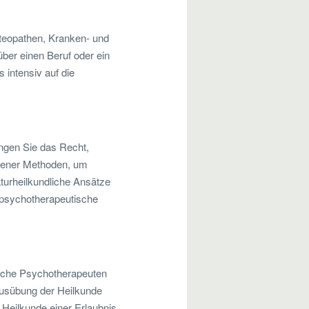
steopathen, Kranken- und
ber einen Beruf oder ein
 intensiv auf die
langen Sie das Recht,
edener Methoden, um
aturheilkundliche Ansätze
 psychotherapeutische
ische Psychotherapeuten
 Ausübung der Heilkunde
r Heilkunde einer Erlaubnis