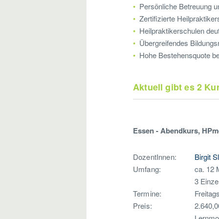
Persönliche Betreuung un
Zertifizierte Heilpraktike
Heilpraktikerschulen deu
Übergreifendes Bildungs
Hohe Bestehensquote bei
Aktuell gibt es 2 K
Essen - Abendkurs, HPmed
DozentInnen:
Birgit S
Umfang:
ca. 12 
3 Einze
Termine:
Freitag
Preis:
2.640,0
Lernmod