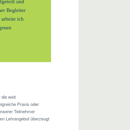
fgeteilt und
her Begleiter
arbeite ich
igenen
 die weit
olgreiche Praxis oder
 unserer Teilnehmer
en Lehrangebot überzeugt