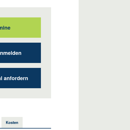
mine
anmelden
al anfordern
Kosten