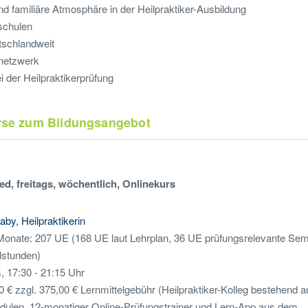
d familiäre Atmosphäre in der Heilpraktiker-Ausbildung
rschulen
tschlandweit
netzwerk
 der Heilpraktikerprüfung
urse zum Bildungsangebot
, freitags, wöchentlich, Onlinekurs
laby, Heilpraktikerin
Monate: 207 UE (168 UE laut Lehrplan, 36 UE prüfungsrelevante Sem
lstunden)
s, 17:30 - 21:15 Uhr
0 € zzgl. 375,00 € Lernmittelgebühr (Heilpraktiker-Kolleg bestehend 
ulen, 12-monatiger Online-Prüfungstrainer und Lern-App aus dem