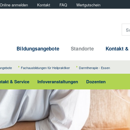
Online anmelden
Kontakt
FAQ
Wertgutschein
Bildungsangebote
Standorte
Kontakt &
angebote
Fachausbildungen für Heilpraktiker
Darmtherapie - Essen
takt & Service
Infoveranstaltungen
Dozenten