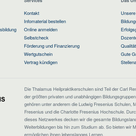
Services
Das U
Kontakt
Unsere
Infomaterial bestellen
Bildun
usbildung
Online anmelden
Erfolgs
Selbstcheck
Dozente
Förderung und Finanzierung
Qualit
Wertgutschein
Gute G
Vertrag kündigen
Stellen
Die Thalamus Heilpraktikerschulen sind Teil der Carl R
der größten privaten und unabhängigen Bildungsgruppen
gehören unter anderem die Ludwig Fresenius Schulen, M
Fresenius und die Charlotte Fresenius Hochschule. Dur
dieses Netzwerkes decken wir die gesamte Bildungsland
Weiterbildungen bis hin zum Studium ab. So bieten wir 
ermöglichen ihnen lebenslanges Lernen.