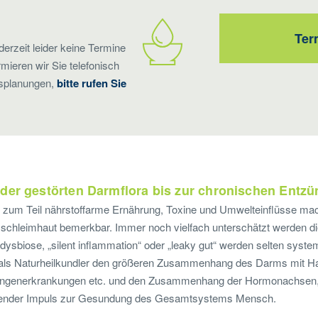
Ter
derzeit leider keine Termine
rmieren wir Sie telefonisch
rsplanungen,
bitte rufen Sie
der gestörten Darmflora bis zur chronischen Entz
 zum Teil nährstoffarme Ernährung, Toxine und Umwelteinflüsse mac
mschleimhaut bemerkbar. Immer noch vielfach unterschätzt werden d
ysbiose, „silent inflammation“ oder „leaky gut“ werden selten system
n als Naturheilkundler den größeren Zusammenhang des Darms mit Ha
ngenerkrankungen etc. und den Zusammenhang der Hormonachsen, e
egender Impuls zur Gesundung des Gesamtsystems Mensch.