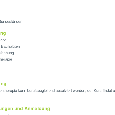
Bundesländer
ung
zept
r Bachblüten
mischung
therapie
ung
entherapie kann berufsbegleitend absolviert werden; der Kurs finde
ungen und Anmeldung