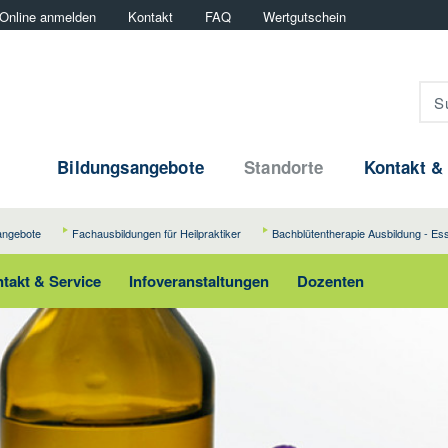
Online anmelden
Kontakt
FAQ
Wertgutschein
Bildungsangebote
Standorte
Kontakt &
angebote
Fachausbildungen für Heilpraktiker
Bachblütentherapie Ausbildung - Es
takt & Service
Infoveranstaltungen
Dozenten