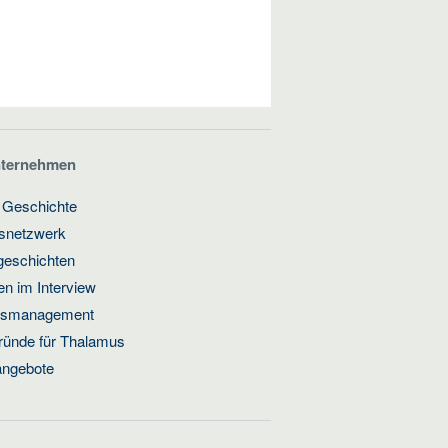
nternehmen
 Geschichte
gsnetzwerk
geschichten
n im Interview
ätsmanagement
ründe für Thalamus
angebote