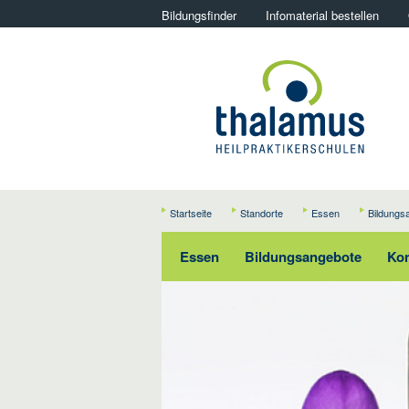
Bildungsfinder
Infomaterial bestellen
Startseite
Standorte
Essen
Bildungs
Essen
Bildungsangebote
Kon