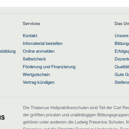
Services
Das U
Kontakt
Unsere
Infomaterial bestellen
Bildun
usbildung
Online anmelden
Erfolgs
Selbstcheck
Dozente
Förderung und Finanzierung
Qualit
Wertgutschein
Gute G
Vertrag kündigen
Stellen
Die Thalamus Heilpraktikerschulen sind Teil der Carl R
der größten privaten und unabhängigen Bildungsgruppen
gehören unter anderem die Ludwig Fresenius Schulen, M
Fresenius und die Charlotte Fresenius Hochschule. Dur