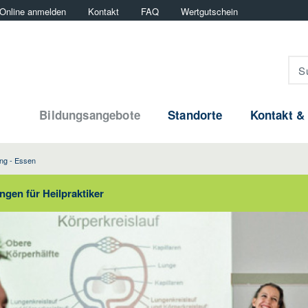
Online anmelden
Kontakt
FAQ
Wertgutschein
Bildungsangebote
Standorte
Kontakt &
ing - Essen
gen für Heilpraktiker