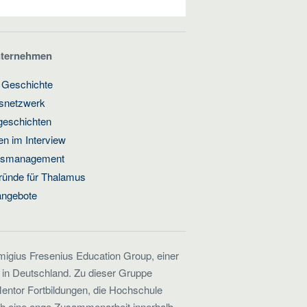
nternehmen
 Geschichte
gsnetzwerk
geschichten
n im Interview
ätsmanagement
ründe für Thalamus
angebote
emigius Fresenius Education Group, einer
 in Deutschland. Zu dieser Gruppe
entor Fortbildungen, die Hochschule
ch eine enge Zusammenarbeit innerhalb