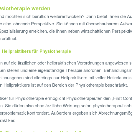
hysiotherapie werden
nd möchten sich beruflich weiterentwickeln? Dann bietet Ihnen die A
pie eine lohnende Perspektive. Sie können mit überschaubarem Aufwa
Spezialisierung erreichen, die Ihnen neben wirtschaftlichen Perspekt
eröffnet.
 Heilpraktikers für Physiotherapie
auf die ärztlichen oder heilpraktischen Verordnungen angewiesen sin
sen stellen und eine eigenständige Therapie anordnen. Behandlungsm
inausgehen sind allerdings nur Heilpraktikern mit voller Heilerlaubnis
n Heilpraktikers ist auf den Bereich der Physiotherapie beschränkt.
tiker für Physiotherapie ermöglicht Physiotherapeuten den „First Cont
. Sie dürfen also ohne ärztliche Weisung sofort physiotherapeutisc
uerproblematik konfrontiert. Außerdem ergeben sich Abrechnungsmög
aktiker.