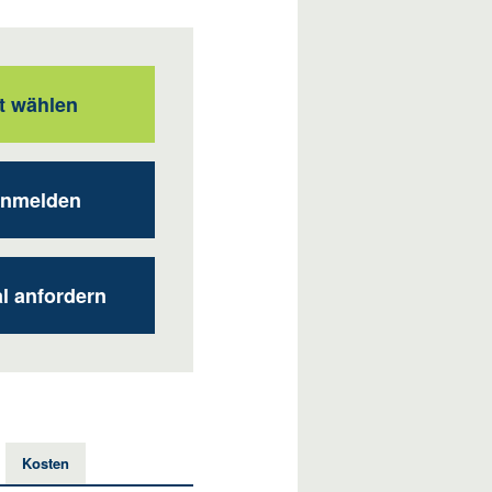
t wählen
anmelden
al anfordern
Kosten