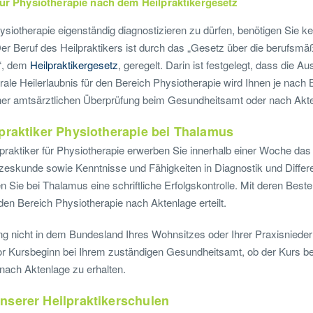
für Physiotherapie nach dem Heilpraktikergesetz
ysiotherapie eigenständig diagnostizieren zu dürfen, benötigen Sie ke
Der Beruf des Heilpraktikers ist durch das „Gesetz über die berufsm
g“, dem
Heilpraktikergesetz
, geregelt. Darin ist festgelegt, dass die 
orale Heilerlaubnis für den Bereich Physiotherapie wird Ihnen je nac
ner amtsärztlichen Überprüfung beim Gesundheitsamt oder nach Aktenl
praktiker Physiotherapie bei Thalamus
praktiker für Physiotherapie erwerben Sie innerhalb einer Woche das
zeskunde sowie Kenntnisse und Fähigkeiten in Diagnostik und Differ
n Sie bei Thalamus eine schriftliche Erfolgskontrolle. Mit deren Best
 den Bereich Physiotherapie nach Aktenlage erteilt.
g nicht in dem Bundesland Ihres Wohnsitzes oder Ihrer Praxisnieder
vor Kursbeginn bei Ihrem zuständigen Gesundheitsamt, ob der Kurs be
 nach Aktenlage zu erhalten.
nserer Heilpraktikerschulen