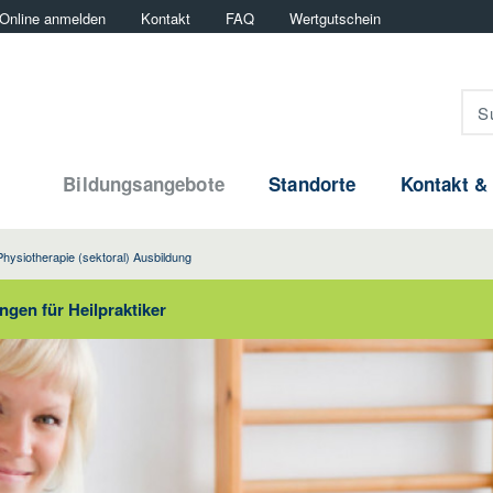
Online anmelden
Kontakt
FAQ
Wertgutschein
Bildungsangebote
Standorte
Kontakt &
Physiotherapie (sektoral) Ausbildung
gen für Heilpraktiker